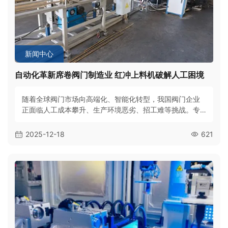
新闻中心
自动化革新席卷阀门制造业 红冲上料机破解人工困境
随着全球阀门市场向高端化、智能化转型，我国阀门企业
正面临人工成本攀升、生产环境恶劣、招工难等挑战。专
为阀门红冲工艺打造的自动化上料设备应运而生，以高
效、安全、环保的核心优势，成为企业降本增效的关键，
2025-12-18
621
推动行业生产模式升级。传统人工上料痛点凸显，转型刻
不容缓阀门红冲工艺长期依赖人工上料，车间高温粉尘
多、噪声大，工人劳动强度高，还面临烫伤、粉尘吸入等
健康风险。同时，人工操作效率低、易出