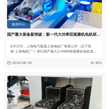
新闻中心
国产重大装备新突破：新一代大功率双驱磨机电机研制成功
8月21日，上海电气集团上海电机厂有限公司（以下简
称“上海电机厂”）举行国产最大2×9MW双驱磨机电机发布
会暨电驱系统全负荷联调试验，标志着上海电机厂在矿山
行业矿料处理电驱系统领域取得重大突破，为资源的高效
2024-08-25
803
节约与集约开发注入强劲动力，进一步推动我国重大装备
国产化进程的新飞跃。近年来，随着低品位矿山开发利用
不断加快步伐，特大型磨机的市场需求呈井喷形势，随之
配套的大功率低速电驱系统也广泛应用