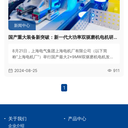
新闻中心
国产重大装备新突破：新一代大功率双驱磨机电机研制成功
8月21日，上海电气集团上海电机厂有限公司（以下简
称“上海电机厂”）举行国产最大2×9MW双驱磨机电机发布
会暨电驱系统全负荷联调试验，标志着上海电机厂在矿山
行业矿料处理电驱系统领域取得重大突破，为资源的高效
2024-08-25
911
节约与集约开发注入强劲动力，进一步推动我国重大装备
国产化进程的新飞跃。近年来，随着低品位矿山开发利用
不断加快步伐，特大型磨机的市场需求呈井喷形势，随之
1
配套的大功率低速电驱系统也广泛应用
关于我们
产品中心
企业介绍