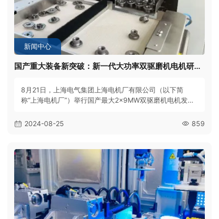
新闻中心
国产重大装备新突破：新一代大功率双驱磨机电机研制成功
8月21日，上海电气集团上海电机厂有限公司（以下简
称“上海电机厂”）举行国产最大2×9MW双驱磨机电机发布
会暨电驱系统全负荷联调试验，标志着上海电机厂在矿山
行业矿料处理电驱系统领域取得重大突破，为资源的高效
2024-08-25
859
节约与集约开发注入强劲动力，进一步推动我国重大装备
国产化进程的新飞跃。近年来，随着低品位矿山开发利用
不断加快步伐，特大型磨机的市场需求呈井喷形势，随之
配套的大功率低速电驱系统也广泛应用